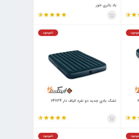
باد باتری خور
موجود
ناموجود
تشک بادی جدید دو نفره الیاف دار 64734
موجود
ناموجود