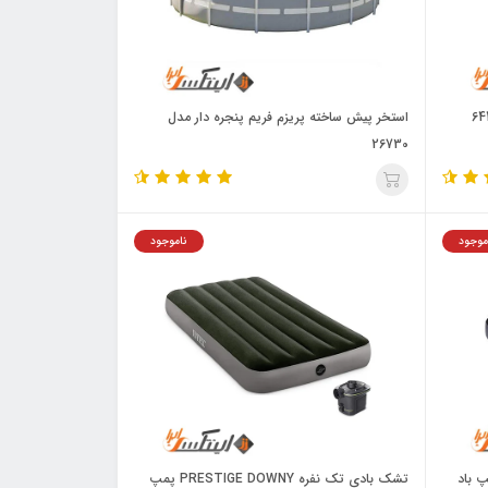
استخر پیش ساخته پریزم فریم پنجره دار مدل
26730
موجود
ناموجود
نفره 64150 با پمپ باد
تشک بادی تک نفره PRESTIGE DOWNY پمپ