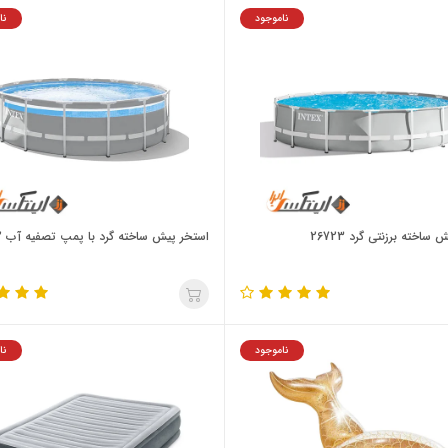
ناموجود
نا
ساخته برزنتی گرد 26723
استخر پیش ساخته گرد با پمپ تصفیه آب 26722
ناموجود
نا