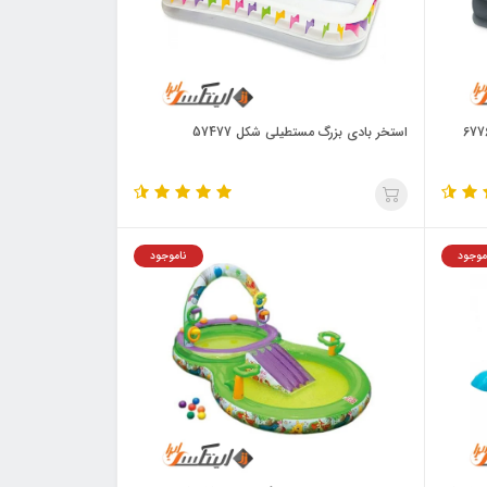
استخر بادی بزرگ مستطیلی شکل 57477
موجود
ناموجود