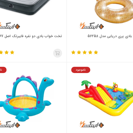
ادی پری دریایی مدل 56258
تخت خواب بادی دو نفره فایبرتک اصل 67767
ناموجود
نا