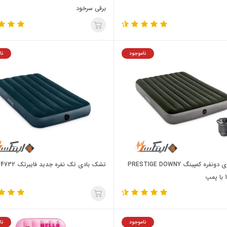
برقی سرخود
ناموجود
نا
تشک بادی دونفره کمپینگ PRESTIGE DOWNY
تشک بادی تک نفره جدید فایبرتک 64732
ناموجود
نا