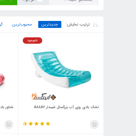
ترتیب نمایش:
جدیدترین
محبوب‌ترین
گر
ناموجود
تشک بادی روی آب بزرگسال شیبدار 58856
شناور بادی