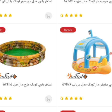
ی سرسره دار کودک مدل مزرعه 57454
استخر بادی مدل دایناسور کودک با آبپاش 57437
ناموجود
نا
ی سایبان دار کودک مدل دریایی 57426
استخر بادی کودک طرح دار اصل 57425