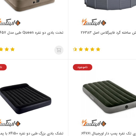
 ساخته گرد فایبرگلاس اصل 26383
تخت بادی دو نفره Queen طبی مدل 64457
ناموجود
نا
تک نفره پمپ دار اورجینال 64761
تشک بادی بزرگ طبی دو 