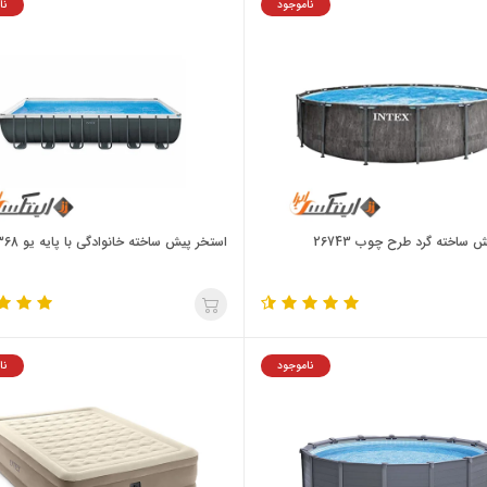
ناموجود
نا
 ساخته گرد طرح چوب 26743
استخر پیش ساخته خانوادگی با پایه یو 26368
ناموجود
نا