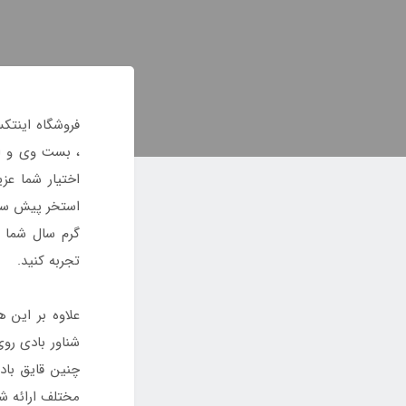
فروشگاه اینتک
، بست وی و ای
اختیار شما عز
استخر پیش سا
گرم سال شما ب
تجربه کنید.
علاوه بر این 
شناور بادی رو
چنین قایق باد
مختلف ارائه ش