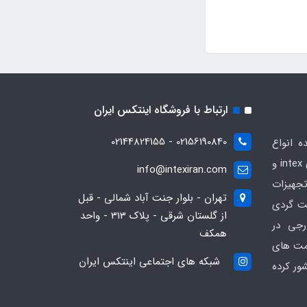
ارتباط با فروشگاه اینتکس ایران
02156190840 - 02144824155
ه انواع
محصولات بادی و تفریحی برندهای intex و
info@intexiran.com
جهیزات
تهران - بلوار جنت آباد شمالی - قبل
ت گردی
از گلستان شرقی - پلاک 313 - واحد
رجی در
همکف
یمت های
شبکه های اجتماعی اینتکس ایران
ور کرده