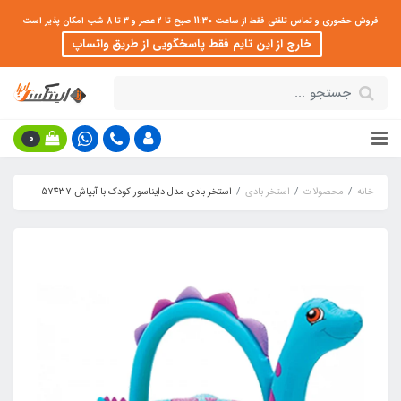
فروش حضوری و تماس تلفنی فقط از ساعت 11:30 صبح تا 2 عصر و 3 تا 8 شب امکان پذیر است
خارج از این تایم فقط پاسخگویی از طریق واتساپ
0
خانه
محصولات
استخر بادی
استخر بادی مدل دایناسور کودک با آبپاش 57437