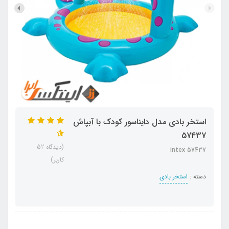
استخر بادی مدل دایناسور کودک با آبپاش
57437
(دیدگاه 52
intex 57437
کاربر)
دسته :
استخر بادی