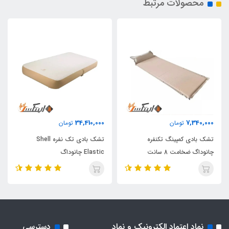
محصولات مرتبط
34,410,000
7,340,000
تومان
تومان
تشک بادی کمپینگ تکنفره
تشک بادی تک نفره Shell
چانوداگ ضخامت 8 سانت
Elastic چانوداگ
نماد اعتماد الکترونیک و نماد
دسترسی