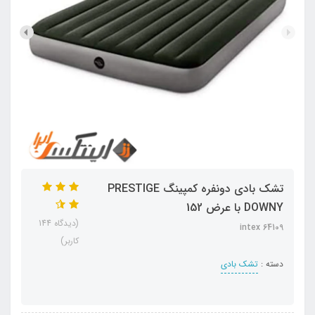
تشک بادی دونفره کمپینگ PRESTIGE
DOWNY با عرض 152
(دیدگاه 144
intex 64109
کاربر)
دسته :
تشک بادی