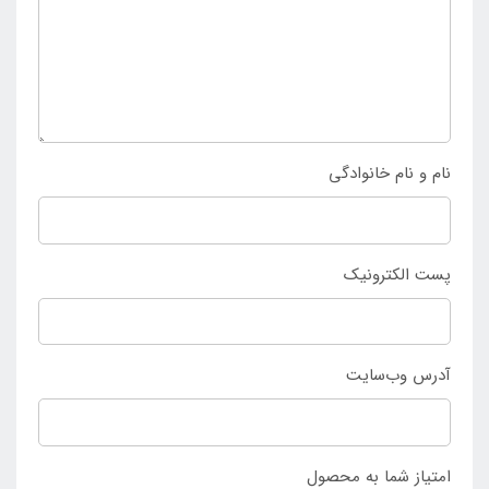
محصول منحصر به فرد و خاص می باشند می توانند این
تشک بادی را مورد استفاده قرار دهند. برای خرید تشک
بادی دونفره کمپینگ PRESTIGE DOWNY با عرض 152 که از
مزیت های مختلف برخوردار می باشد به
فروشگاه اینتکس
ایران
مراجعه کرده و محصول را سفارش دهید.
نام و نام خانوادگی
پست الکترونیک
آدرس وب‌سایت
امتیاز شما به محصول