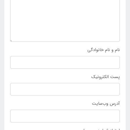
بیماری زا کند. با این وجود است که استخر پیش ساخته را
می توان با خیالی آسوده مورد بهره برداری قرار داد و در
محیط های مد نظر بهترین اوقات را به دست آورد. جهت
سفارش و خرید استخر پیش ساخته بزرگ اینتکس 26724
به
فروشگاه مرکزی اینتکس
مراجعه کنید و محصول را ثبت
نمایید.
نام و نام خانوادگی
پست الکترونیک
آدرس وب‌سایت