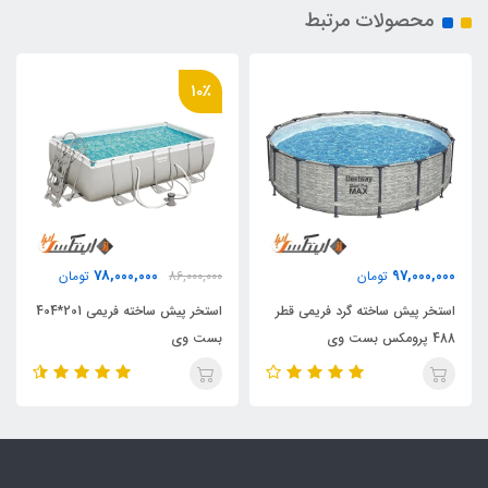
محصولات مرتبط
10٪
78,000,000
97,000,000
تومان
86,000,000
تومان
استخر پیش ساخته گرد فریمی قطر
استخر پیش ساخته فریمی 201*404
488 پرومکس بست وی
بست وی