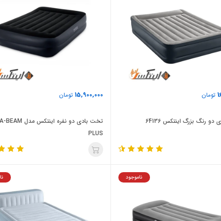
15,900,000
1
تومان
تومان
دو رنگ بزرگ اینتکس 64136
تخت بادی دو نفره اینتکس 
PLUS
ناموجود
نا