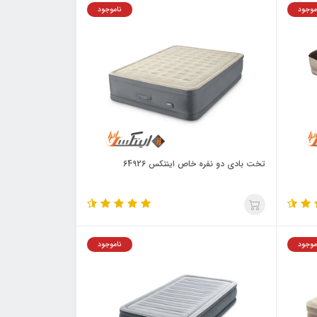
موجود
ناموجود
تخت بادی دو نفره خاص اینتکس 64926
موجود
ناموجود