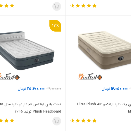
13٪
25,400,000
14,050,000
تومان
29,000,000
تومان
تخت بادی یک نفره اینتکس Ultra Plush Air
تخت بادی اینتکس 
M
Plush Headboard تولید ۲۰۲5