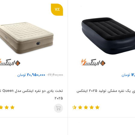
7٪
20,950,000
12
تومان
22,400,000
تومان
 نفره مشکی تولید 2025 اینتکس
تخت بادی دو
2025