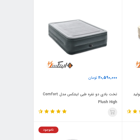
20,590,000
تومان
 نفره اینتکس مدل Queen تولید
تخت بادی دو نفره طبی اینتکس مدل Comfort
Plush High
ناموجود