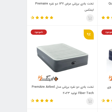
Queen
تخت بادی برزنتی عرض 137 دو نفره Premaire
اینتکس
موجود
ناموجود
9٪
 وی
تخت بادی دو نفره برزنتی مدل PremAire Airbed
Fiber-Tech تولید 202۳