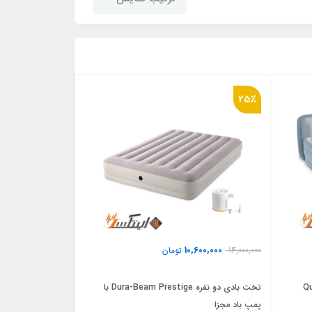
25٪
10,600,000
14,000,000
تومان
دار مدل Queen
تخت بادی دو نفره Dura-Beam Prestige با
پمپ باد مجزا