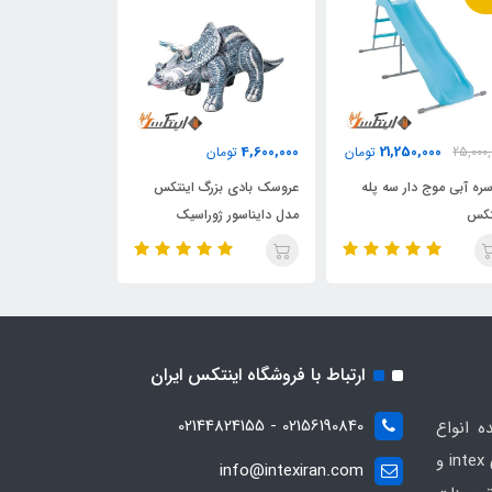
4,800,000
4,600,000
21,250,000
25,000,
تومان
تومان
تومان
ره آبی موج دار سه پله
عروسک بادی بزرگ اینتکس
عروسک بادی مرت
تکس
مدل دایناسور ژوراسیک
مدل دایناسور ژو
ارتباط با فروشگاه اینتکس ایران
02156190840 - 02144824155
ه انواع
محصولات بادی و تفریحی برندهای intex و
info@intexiran.com