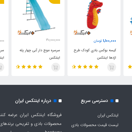
30,000,000
1,100,000
تومان
000
27,550,000
تومان
کیسه بوکس بادی کودک طرح
سرسره موج دار آبی چهار پله
سرس
اژدها اینتکس
اینتکس
این
دسترسی سریع
درباره اینتکس ایران
فروشگاه اینتکس ایران عرضه کنند
اینتکس ایران
لیست قیمت محصولات بادی