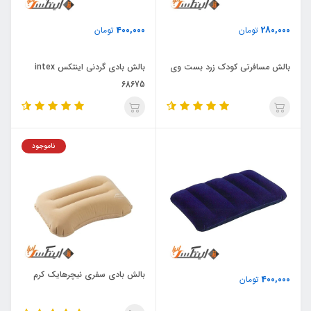
400,000
280,000
تومان
تومان
بالش مسافرتی کودک زرد بست وی
بالش بادی گردنی اینتکس intex
68675
ناموجود
بالش بادی سفری نیچرهایک کرم
400,000
تومان