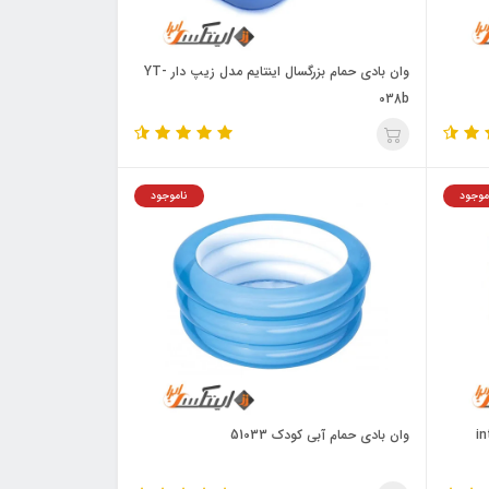
وان بادی حمام بزرگسال اینتایم مدل زیپ دار YT-
038b
موجود
ناموجود
وان بادی حمام آبی کودک 51033