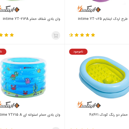
اردک اینتایم intime YT-025
وان بادی شفاف حمام intime YT-213A
ناموجود
نا
حمام دو رنگ کودک 48421
وان بادی حمام استوانه ای intime YT215 A