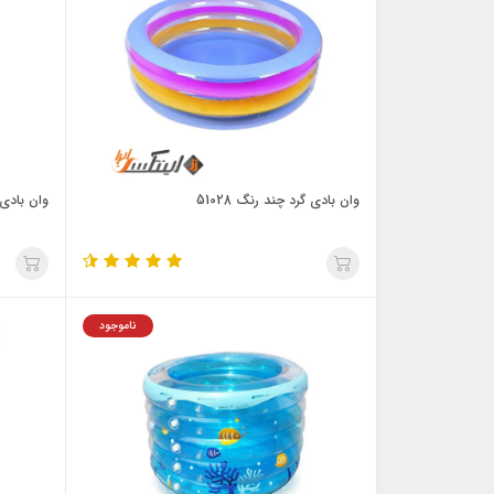
وان بادی گرد چند رنگ 51028
وان بادی 
ناموجود