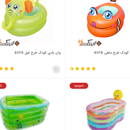
کودک طرح ماهی 51125
وان بادی کودک طرح فیل 51125
ناموجود
نا