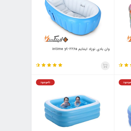
وان بادی نوزاد اینتایم intime yt-226a
موجود
ناموجود