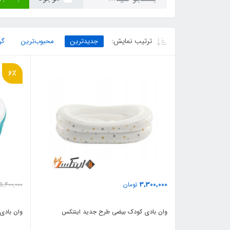
ترتیب نمایش:
جدیدترین
محبوب‌ترین
گر
6٪
3,300,000
تومان
5,400,000
وان بادی کودک بیضی طرح جدید اینتکس
وان بادی