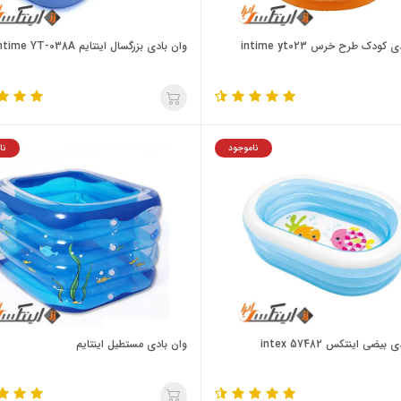
کودک طرح خرس intime yt023
وان بادی بزرگسال اینتایم intime YT-038A
ناموجود
نا
یضی اینتکس intex 57482
وان بادی مستطیل اینتایم