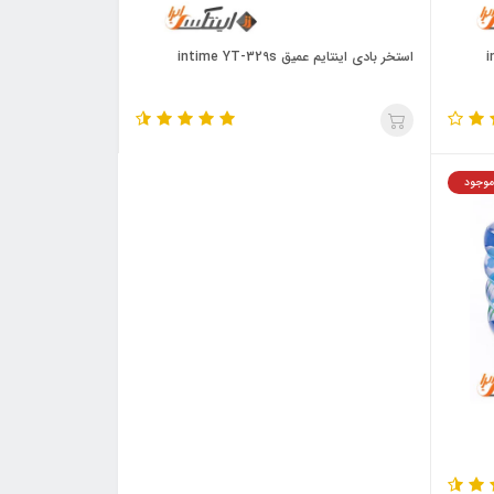
استخر بادی اینتایم عمیق intime YT-329s
موجود