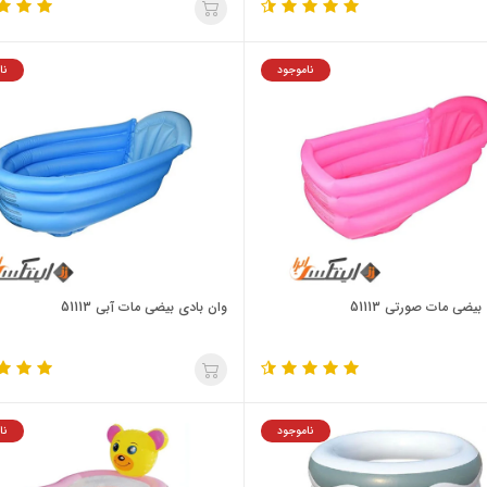
ناموجود
نا
بیضی مات صورتی 51113
وان بادی بیضی مات آبی 51113
ناموجود
نا