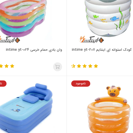
ک استوانه ای اینتایم intime yt-207
وان بادی حمام خرسی intime yt-024
ناموجود
نا