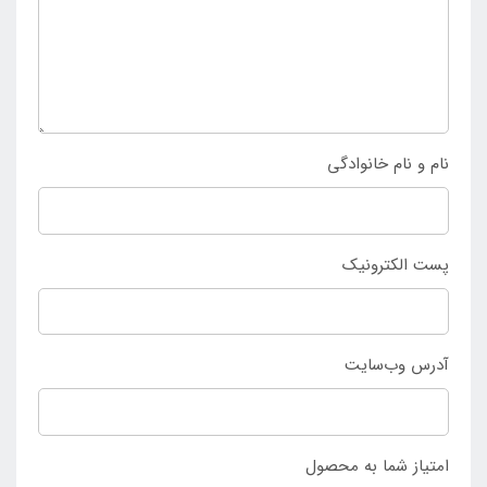
استفاده نمایند. خرید تخت بادی دو نفره برزنتی مدل
PremAire Airbed Fiber-Tech تولید 2024 تنها با مراجعه به
فروشگاه اینتکس ایران
انجام می شود.
نام و نام خانوادگی
پست الکترونیک
آدرس وب‌سایت
امتیاز شما به محصول