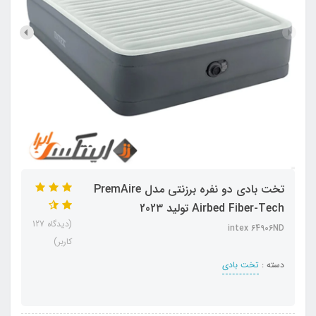
تخت بادی دو نفره برزنتی مدل PremAire
Airbed Fiber-Tech تولید 202۳
(دیدگاه 127
intex 64906ND
کاربر)
دسته :
تخت بادی