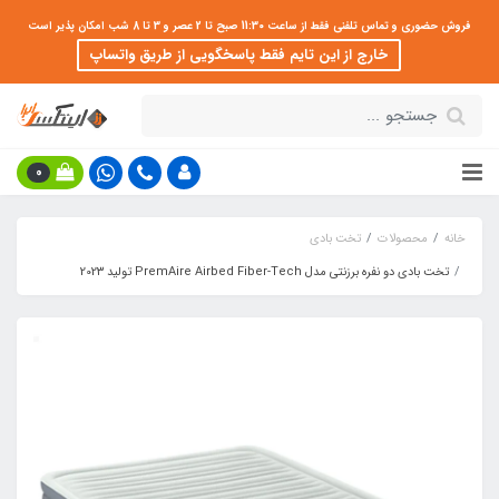
فروش حضوری و تماس تلفنی فقط از ساعت 11:30 صبح تا 2 عصر و 3 تا 8 شب امکان پذیر است
خارج از این تایم فقط پاسخگویی از طریق واتساپ
0
خانه
محصولات
تخت بادی
تخت بادی دو نفره برزنتی مدل PremAire Airbed Fiber-Tech تولید 202۳