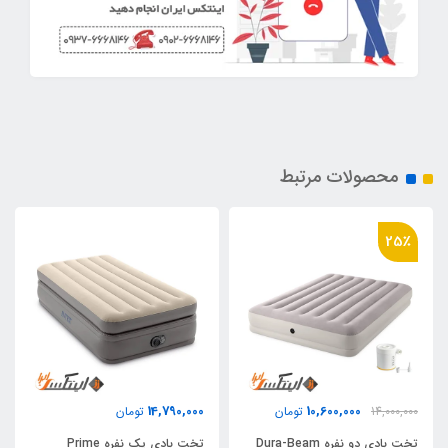
محصولات مرتبط
25٪
14,790,000
10,600,000
14,000,000
تومان
تومان
تخت بادی دو نفره Dura-Beam
تخت بادی یک نفره Prime