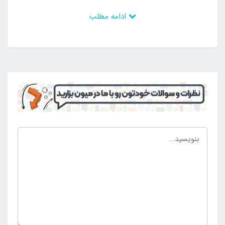
راحتی و بدون افت کیفیت بر روی خود تحمل کرده که این
ادامه مطلب
نشان از استحکام بالای این تخت بادی به شمار می رود.
جهت راحتی مصرف کنندگان محترم در زمان راه اندازی
محصول ، کمپانی سازنده یک عدد پمپ باد برقی سرخود با
قدرت مکش و پمپاژ باد در بخش بالایی محصول تعبیه کرده
است. این پمپ در زمان راه اندازی می تواند محصول را در
زمانی کوتاه راه اندازی کرده و در زمان جمع اوری به راحتی
در کمتر از 10 دقیقه باد داخل تخت بادی را تخلیه کند. تخت
بادی مورد نظر همچنین مجهز به یک ساک حمل پارچه ای
بوده تا با استفاده از آن بتوانید از کالای خود به خوبی
مراقبت کرده و برای حمل و جا به جایی آن مشکلی نداشته
باشید. با در نظر گرفتن موارد یاد شده اگر قصد انتخاب و
خرید تخت بادی دونفره برزنتی بست وی 67615 را دارید
می توانید به
فروشگاه اینتکس
ایران
مراجعه نمایید.