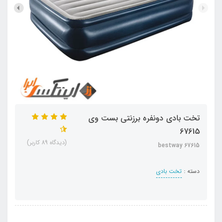
تخت بادی دونفره برزنتی بست وی
67615
(دیدگاه 89 کاربر)
bestway 67615
دسته :
تخت بادی