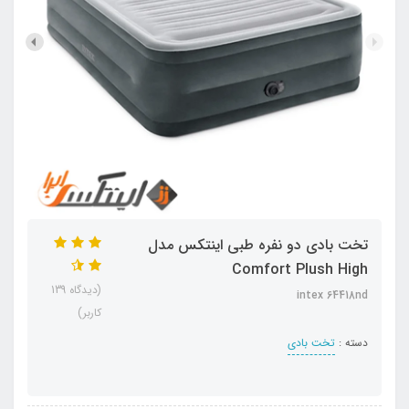
تخت بادی دو نفره طبی اینتکس مدل
Comfort Plush High
(دیدگاه 139
intex 64418nd
کاربر)
دسته :
تخت بادی