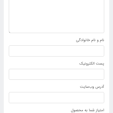
رضایت مخاطب را شامل شود و بتوان با خیالی آسوده از
آن در طول عمر بالا استفاده کرد. کسانی که به دنبال انتخاب
و خرید وان بادی کودک بیضی طرح جدید اینتکس می
باشند به
نمایندگی اصلی اینتکس ایران
مراجعه نمایند.
نام و نام خانوادگی
پست الکترونیک
آدرس وب‌سایت
امتیاز شما به محصول