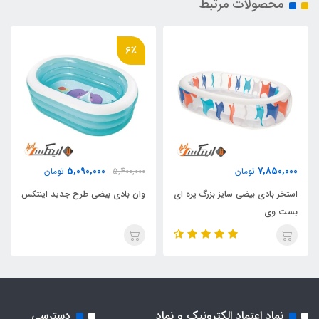
محصولات مرتبط
6٪
5,090,000
7,850,000
تومان
5,400,000
تومان
استخر بادی بیضی سایز بزرگ پره ای
وان بادی بیضی طرح جدید اینتکس
بست وی
نماد اعتماد الکترونیک و نماد
دسترسی