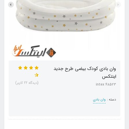
وان بادی کودک بیضی طرح جدید
اینتکس
(دیدگاه 22 کاربر)
intex 48523
دسته :
وان بادی