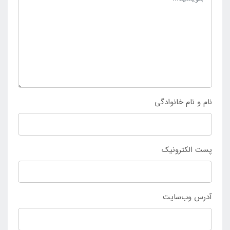
می توانید به راحتی آن را در کیف خود جای داده و در هر
فضایی به همراه ببرید.
برای خرید بالش بادی الیافی نیچرهایک مدل Sponge
Silent با مراجعه به سایت
اینتکس ایران
سفارش خود را
ثبت کرده و محصول را درب منزل دریافت نمایید. برای
نام و نام خانوادگی
خرید حضوری از فروشگاه اینتکس ایران با ما تماس بگیرید.
پست الکترونیک
آدرس وب‌سایت