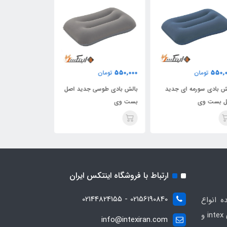
280,000
550,000
550,
تومان
تومان
تومان
ش بادی سورمه ای جدید
بالش بادی طوسی جدید اصل
بالش مسافرتی کو
ل بست وی
بست وی
بست وی
ارتباط با فروشگاه اینتکس ایران
02156190840 - 02144824155
ه انواع
محصولات بادی و تفریحی برندهای intex و
info@intexiran.com