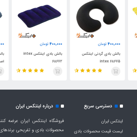
000
400,000
400,000
تومان
تومان
بالش بادی گردنی اینتکس
بالش بادی اینتکس intex
بال
intex 68675
68672
اص
دسترسی سریع
درباره اینتکس ایران
فروشگاه اینتکس ایران عرضه کنند
اینتکس ایران
لیست قیمت محصولات بادی