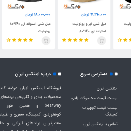
000
18,000,000
14,310,000
تومان
تومان
مبل شنی ابر و یونولیت
مبل شنی استوانه ای 140*80
استوانه ای 140*80
یونولیت
الیا
دسترسی سریع
درباره اینتکس ایران
فروشگاه اینتکس ایران عرضه کنند
اینتکس ایران
لیست قیمت محصولات بادی
bestway و همین طور ت
لیست قیمت تجهیزات
کوهنوردی، کمپینگ، سفری و طبیع
کمپینگ
معتبرترین برندهای ایرانی و خا
تماس با اینتکس ایران