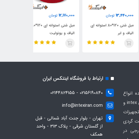
12,030,000
12,170,000
13,440,
تومان
تومان
تومان
مبل شنی 120*80 استوانه ای
مبل شنی استوانه ای 120*80
مبل شنی ابر و ی
ف و ابر
الیاف و یونولیت
120*80 استوانه ای
ارتباط با فروشگاه اینتکس ایران
02156190840 - 02144824155
ه انواع
محصولات بادی و تفریحی برندهای intex و
info@intexiran.com
جهیزات
تهران - بلوار جنت آباد شمالی - قبل
ت گردی
از گلستان شرقی - پلاک 313 - واحد
رجی در
همکف