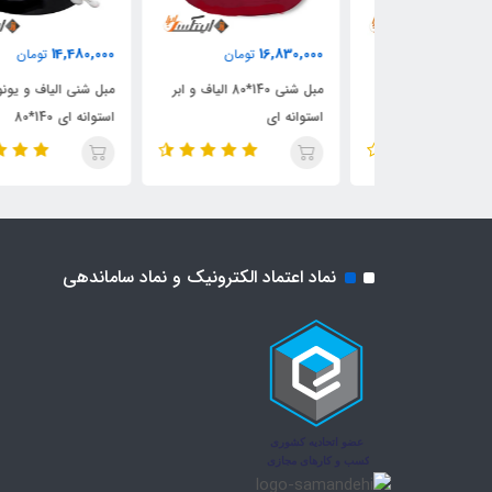
14,480,000
16,830,000
مان
تومان
تومان
مبل شنی یونولیت 160*80
مبل شنی 140*80 الیاف و ابر
مبل شنی الیاف و یونولیت
استوانه ای
استوانه ای 140*80
نماد اعتماد الکترونیک و نماد ساماندهی