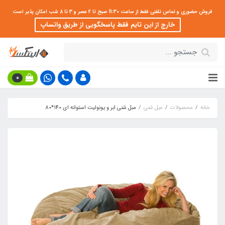
فروش حضوری و تماس تلفنی فقط از ساعت 11:30 صبح تا 2 عصر و 3 تا 8 شب امکان پذیر است
خارج از این تایم فقط پاسخگویی از طریق واتساپ
0
خانه
محصولات
مبل شنی
مبل شنی ابر و یونولیت استوانه ای 140*80