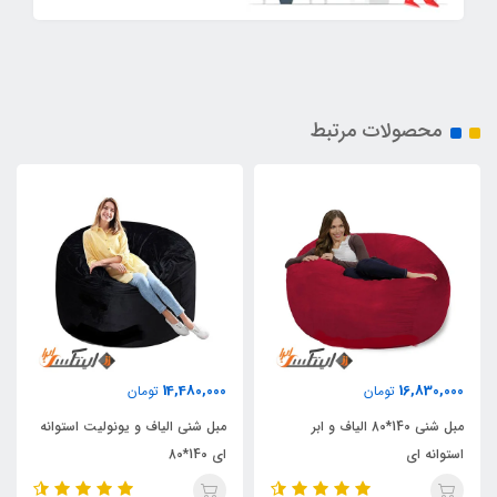
محصولات مرتبط
14,480,000
16,830,000
تومان
تومان
مبل شنی 140*80 الیاف و ابر
مبل شنی الیاف و یونولیت استوانه
استوانه ای
ای 140*80