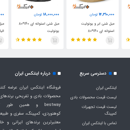
000
18,000,000
14,310,000
تومان
تومان
مبل شنی ابر و یونولیت
مبل شنی استوانه ای 140*80
استوانه ای 140*80
یونولیت
الیا
دسترسی سریع
درباره اینتکس ایران
فروشگاه اینتکس ایران عرضه کنند
اینتکس ایران
لیست قیمت محصولات بادی
bestway و همین طور ت
لیست قیمت تجهیزات
کوهنوردی، کمپینگ، سفری و طبیع
کمپینگ
معتبرترین برندهای ایرانی و خا
تماس با اینتکس ایران