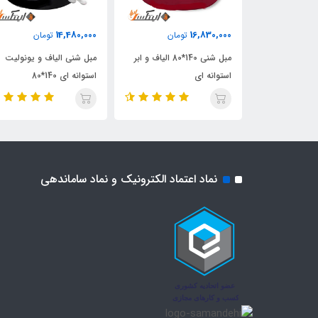
14,480,000
16,830,000
مان
تومان
تومان
مبل شنی یونولیت 160*80
مبل شنی 140*80 الیاف و ابر
مبل شنی الیاف و یونولیت
استوانه ای
استوانه ای 140*80
نماد اعتماد الکترونیک و نماد ساماندهی