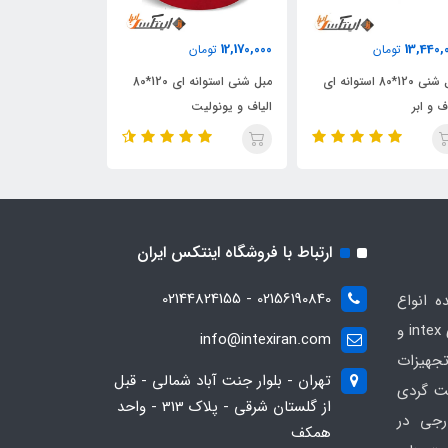
12,030,000
12,170,000
13,440,
تومان
تومان
تومان
مبل شنی 120*80 استوانه ای
مبل شنی استوانه ای 120*80
مبل شنی ابر و ی
ف و ابر
الیاف و یونولیت
120*80 استوانه ای
ارتباط با فروشگاه اینتکس ایران
02156190840 - 02144824155
ه انواع
محصولات بادی و تفریحی برندهای intex و
info@intexiran.com
جهیزات
تهران - بلوار جنت آباد شمالی - قبل
ت گردی
از گلستان شرقی - پلاک 313 - واحد
رجی در
همکف