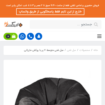
فروش حضوری و تماس تلفنی فقط از ساعت 11:30 صبح تا 2 عصر و 3 تا 8 شب امکان پذیر است
خارج از این تایم فقط پاسخگویی از طریق واتساپ
0
خانه
محصولات
مبل شنی
مبل شنی متوسط 7 پر با روکش مازراتی