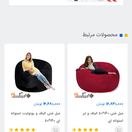
محصولات مرتبط
14,480,000
16,830,000
تومان
تومان
مبل شنی 140*80 الیاف و ابر
مبل شنی الیاف و یونولیت استوانه
استوانه ای
ای 140*80