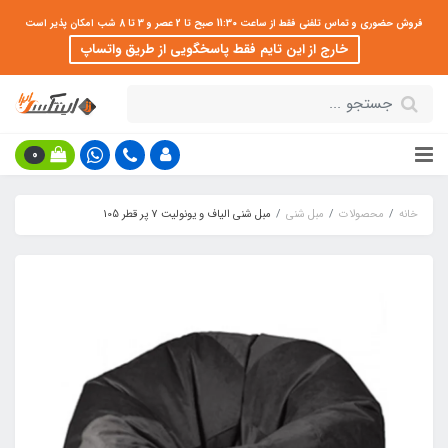
فروش حضوری و تماس تلفنی فقط از ساعت 11:30 صبح تا 2 عصر و 3 تا 8 شب امکان پذیر است
خارج از این تایم فقط پاسخگویی از طریق واتساپ
0
خانه
محصولات
مبل شنی
مبل شنی الیاف و یونولیت 7 پر قطر 105