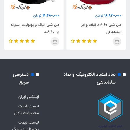
14,480,000
16,830,000
تومان
تومان
مبل شنی 140*80 الیاف و ابر
مبل شنی الیاف و یونولیت استوانه
استوانه ای
ای 140*80
نماد اعتماد الکترونیک و نماد
دسترسی
ساماندهی
سریع
اینتکس ایران
لیست قیمت
محصولات بادی
لیست قیمت
تجهیزات کمپینگ