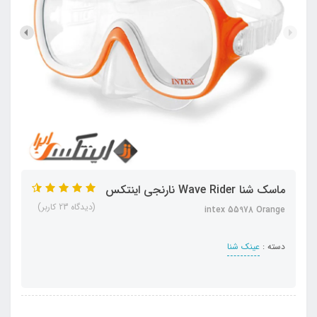
ماسک شنا Wave Rider نارنجی اینتکس
(دیدگاه 23 کاربر)
intex 55978 Orange
دسته :
عینک شنا