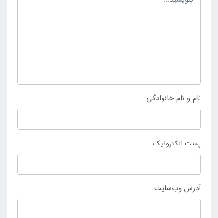
به آسانی بر روی صورت قرار داد. چنانچه تمایل به خرید
ماسک شنا Wave Rider نارنجی اینتکس دارید می توانید از
طریق مراجعه به
سایت فروشگاه اینتکس ایران
خرید خود را
نهایی سازید و محصول را وارد سبد خرید خود نمایید تا در
نهایت درب منزل تحویل بگیرید.
نام و نام خانوادگی
پست الکترونیک
آدرس وب‌سایت