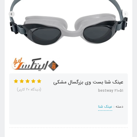
عینک شنا بست وی بزرگسال مشکی
(دیدگاه 20 کاربر)
bestway 21051
دسته :
عینک شنا