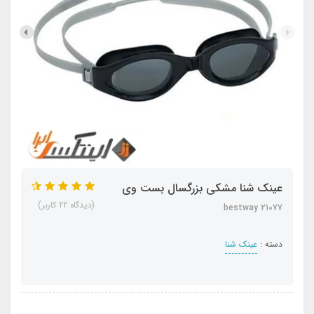
عینک شنا مشکی بزرگسال بست وی
(دیدگاه 22 کاربر)
bestway 21077
دسته :
عینک شنا