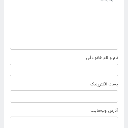
که افراد زیادی به سمت خرید آن کشیده می شوند و می
توانند با پرداخت هزینه کم محصول را داشته باشند و
شرایط دلخواهی را در بستری ایمن و استاندارد کسب
نمایند. کسانی که به دنبال انتخاب و خرید آسان عینک شنا
زرد بالای هفت سال بست وی با قیمت مناسب و کیفیت
بالا می باشند تنها قادر به ثبت سفارش از طریق
فروشگاه
اینتکس ایران
هستند.
نام و نام خانوادگی
پست الکترونیک
آدرس وب‌سایت