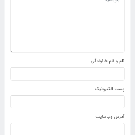
بدنه می شود و می تواند استاندارد ترین شکل ممکن را
برای ان ها میسر سازد. با این وجود است که توانسته پر
فروش باشد و افراد زیادی از داشتن آن راضی و خشنود
باشند. کسانی که به دنبال انتخاب و خرید شناور بادی
شورتی کودک مدل دایناسور می باشند تنها می توانند به
صورت حضوری و غیر حضوری به
فروشگاه اینتکس ایران
مراجعه کرده و خرید خود را ثبت نمایند.
نام و نام خانوادگی
پست الکترونیک
آدرس وب‌سایت