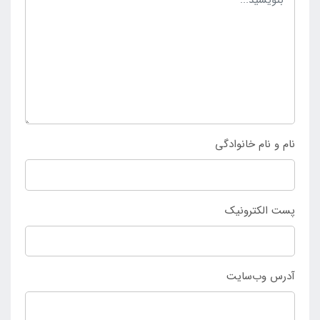
این محصول دارای رنگبندی زیبا نیزمی باشد و مناسب
کودکان دختر و پسر است و می توان با خرید آن برای هر
کودکی آن را مورد بهره برداری قرار داد و لذت برد. کسانی
که تمایل به خرید شناور بادی شورتی مدل سگ پاپی با
قیمت مناسب و کیفیت بالا دارند تنها می توانند با مراجعه
به
فروشگاه اصلی اینتکس ایران
به صورت حضوری و غیر
حضوری خرید خود را نهایی سازند.
نام و نام خانوادگی
پست الکترونیک
آدرس وب‌سایت