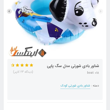
شناور بادی شورتی مدل سگ پاپی
(دیدگاه 23 کاربر)
boat 018
دسته :
شناور بادی شورتی کودک