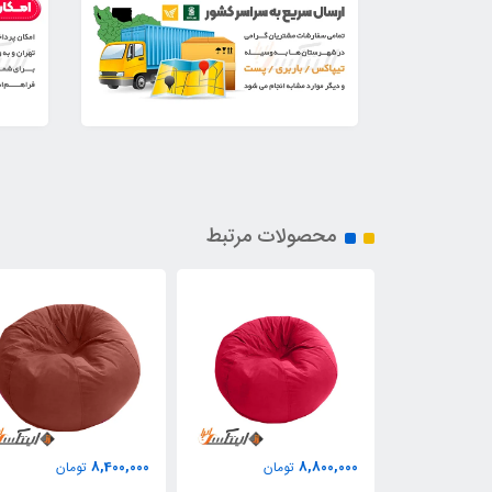
محصولات مرتبط
8,400,000
8,800,000
مان
تومان
تومان