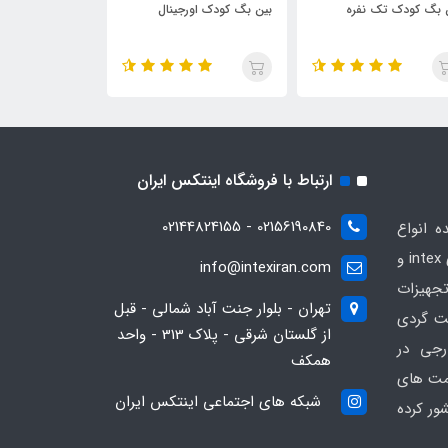
 بگ کودک تک نفره
بین بگ کودک اورجینال
بین بگ طبی مست
ارتباط با فروشگاه اینتکس ایران
02156190840 - 02144824155
ه انواع
محصولات بادی و تفریحی برندهای intex و
info@intexiran.com
جهیزات
تهران - بلوار جنت آباد شمالی - قبل
ت گردی
از گلستان شرقی - پلاک 313 - واحد
رجی در
همکف
یمت های
شبکه های اجتماعی اینتکس ایران
ور کرده