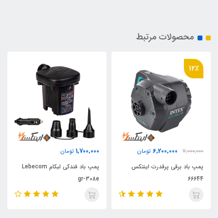
محصولات مرتبط
12٪
1,700,000
6,200,000
7,000,000
تومان
تومان
پمپ باد برقی پرقدرت اینتکس
پمپ باد فندکی لبکام Lebecom
gr-308e
66644