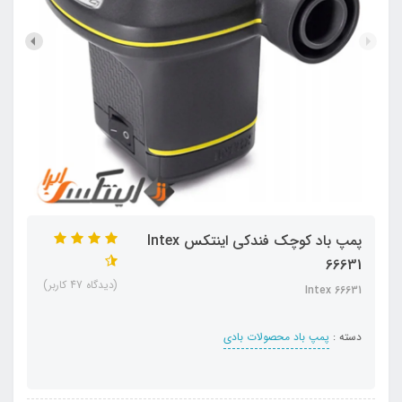
پمپ باد کوچک فندکی اینتکس Intex
66631
(دیدگاه 47 کاربر)
Intex 66631
دسته :
پمپ باد محصولات بادی