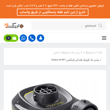
فروش حضوری و تماس تلفنی فقط از ساعت 11:30 صبح تا 2 عصر و 3 تا 8 شب امکان پذیر است
خارج از این تایم فقط پاسخگویی از طریق واتساپ
0
خانه
محصولات
پمپ باد محصولات بادی
پمپ باد کوچک فندکی اینتکس Intex 66631