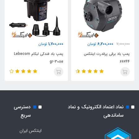
1,700,000
6,200,000
7,000,000
تومان
تومان
پمپ باد برقی پرقدرت اینتکس
پمپ باد فندکی لبکام Lebecom
gr-308e
66644
نماد اعتماد الکترونیک و نماد
دسترسی
ساماندهی
سریع
اینتکس ایران