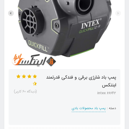
پمپ باد شارژی برقی و فندکی قدرتمند
اینتکس
(دیدگاه 60 کاربر)
intex 66642
دسته :
پمپ باد محصولات بادی