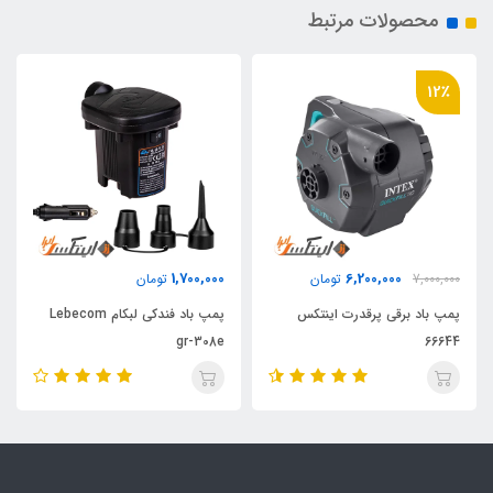
محصولات مرتبط
12٪
1,700,000
6,200,000
7,000,000
تومان
تومان
پمپ باد برقی پرقدرت اینتکس
پمپ باد فندکی لبکام Lebecom
gr-308e
66644