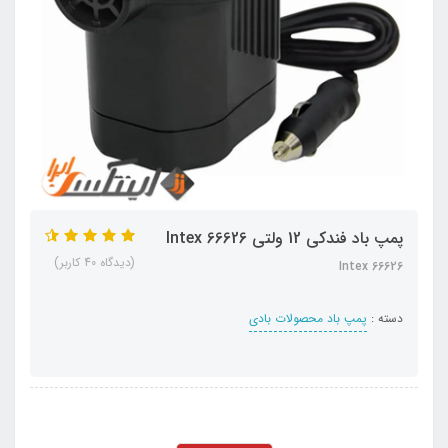
پمپ باد فندکی 12 ولتی Intex 66626
(دیدگاه 40 کاربر)
Intex 66626
دسته :
پمپ باد محصولات بادی