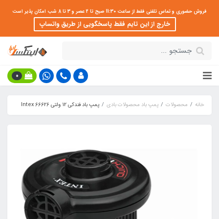
فروش حضوری و تماس تلفنی فقط از ساعت 11:30 صبح تا 2 عصر و 3 تا 8 شب امکان پذیر است
خارج از این تایم فقط پاسخگویی از طریق واتساپ
0
خانه
محصولات
پمپ باد محصولات بادی
پمپ باد فندکی 12 ولتی Intex 66626