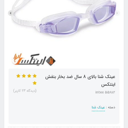
عینک شنا بالای 8 سال ضد بخار بنفش
اینتکس
(دیدگاه 23 کاربر)
intex 55682
دسته :
عینک شنا