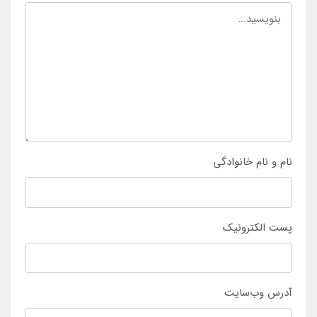
مسافرت و گردش قرار می گیرد. به دنبال نیاز به داشتن
عینک شنا بالای 8 سال ضد بخار بنفش اینتکس تنها می
توان خرید محصول مورد نظر را از
فروشگاه اصلی اینتکس
ایران
انجام داد و از داشتن آن در طی سال های زیاد بهره
مند شد.
نام و نام خانوادگی
پست الکترونیک
آدرس وب‌سایت