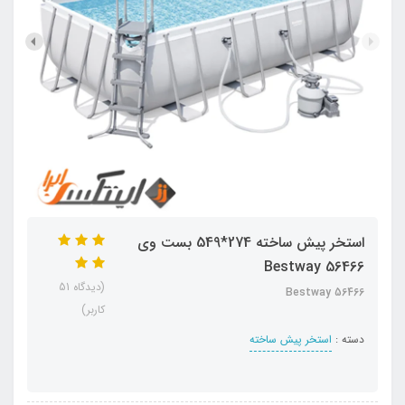
استخر پیش ساخته 274*549 بست وی
Bestway 56466
(دیدگاه 51
Bestway 56466
کاربر)
دسته :
استخر پیش ساخته