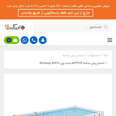
فروش حضوری و تماس تلفنی فقط از ساعت 11:30 صبح تا 2 عصر و 3 تا 8 شب امکان پذیر است
خارج از این تایم فقط پاسخگویی از طریق واتساپ
0
خانه
محصولات
استخر پیش ساخته
استخر پیش ساخته 274*549 بست وی Bestway 56466