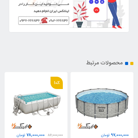
محصولات مرتبط
10٪
78,000,000
97,000,000
تومان
86,000,000
تومان