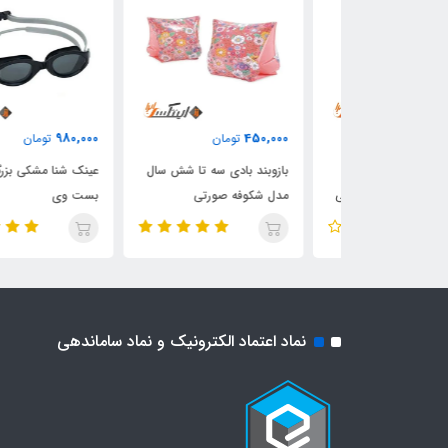
980,000
450,000
ان
تومان
تومان
ورتی کودک
بازوبند بادی سه تا شش سال
عینک شنا مشکی بزرگسال
مدل سمور آبی
مدل شکوفه صورتی
بست وی
نماد اعتماد الکترونیک و نماد ساماندهی