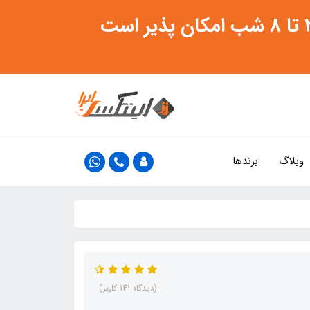
وبلاگ
برندها
(دیدگاه 141 کاربر)