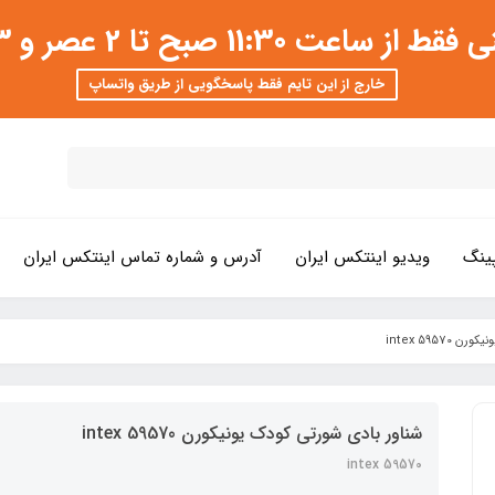
 عصر و 3 تا 8 شب امکان پذیر است
خارج از این تایم فقط پاسخگویی از طریق واتساپ
ینگ
ویدیو اینتکس ایران
آدرس و شماره تماس اینتکس ایران
intex 5957
شناور بادی شورتی کودک یونیکورن intex 59570
intex 59570