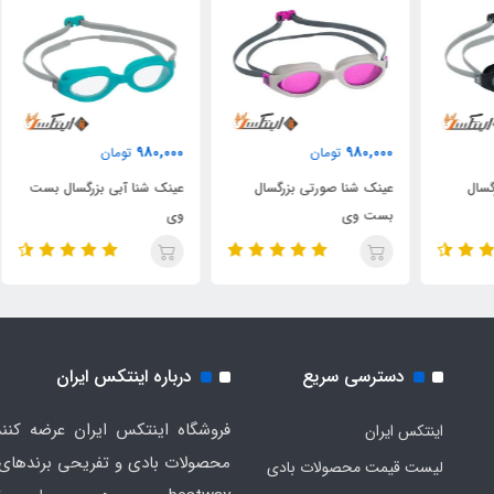
000
980,000
980,000
تومان
تومان
عینک شنا صورتی بزرگسال
عینک شنا آبی بزرگسال بست
عین
بست وی
وی
مش
دسترسی سریع
درباره اینتکس ایران
فروشگاه اینتکس ایران عرضه کنند
اینتکس ایران
لیست قیمت محصولات بادی