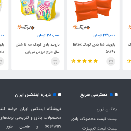
000
380,000
279,000
تومان
تومان
گ
بازوبند شنا بادی کودک Intex
بازوبند بادی کودک سه تا شش
باز
59640
سال طرح عروس دریایی
ماه
دسترسی سریع
درباره اینتکس ایران
فروشگاه اینتکس ایران عرضه کنند
اینتکس ایران
لیست قیمت محصولات بادی
bestway و همین طور ت
لیست قیمت تجهیزات