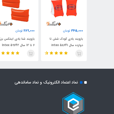
289,000
345,000
ن
تومان
تومان
 کودک سه تا شش
بازوبند بادی کودک شش تا
بازوبند شنا بادی اینتکس بزر
دوازده سال intex 58641
6 تا 12 سال Intex 59642
نماد اعتماد الکترونیک و نماد ساماندهی