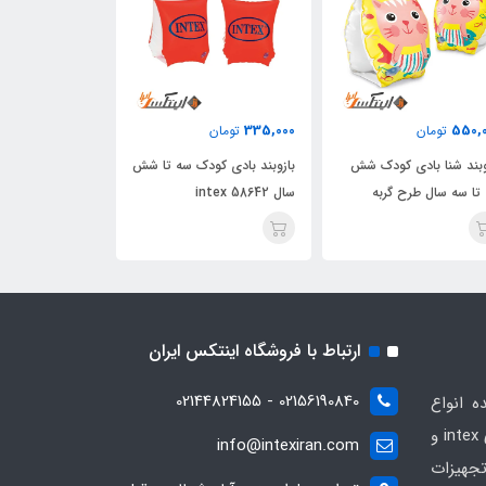
345,000
335,000
550,
تومان
تومان
تومان
وبند شنا بادی کودک شش
بازوبند بادی کودک سه تا شش
بازوبند بادی کو
 تا سه سال طرح گربه
سال intex 58642
دوازده سال intex 58641
ارتباط با فروشگاه اینتکس ایران
02156190840 - 02144824155
ه انواع
محصولات بادی و تفریحی برندهای intex و
info@intexiran.com
جهیزات