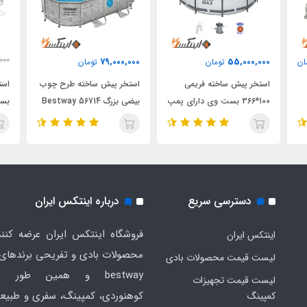
,000
79,000,000
55,000,000
ان
تومان
تومان
000
استخر پیش ساخته فریمی
استخر پیش ساخته طرح چوب
100*366 بست وی دارای پمپ
بیضی بزرگ Bestway 56714
بست وی
تصفیه
دسترسی سریع
درباره اینتکس ایران
فروشگاه اینتکس ایران عرضه کنند
اینتکس ایران
لیست قیمت محصولات بادی
bestway و همین طور ت
لیست قیمت تجهیزات
کوهنوردی، کمپینگ، سفری و طبیع
کمپینگ