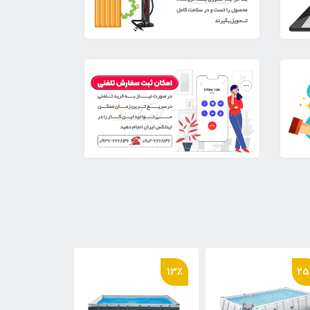
13٪
25