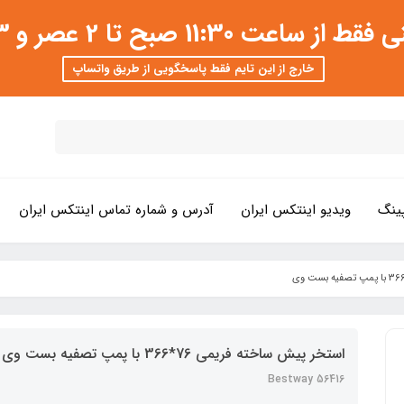
 عصر و 3 تا 8 شب امکان پذیر است
خارج از این تایم فقط پاسخگویی از طریق واتساپ
ینگ
ویدیو اینتکس ایران
آدرس و شماره تماس اینتکس ایران
استخر پیش ساخته فریمی 76*366 با پمپ تصفیه بست وی
Bestway 56416