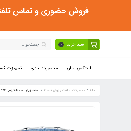
فروش حضوری و تماس تلفنی فقط از ساعت 11:30 صبح تا 2
سبد خرید
0
اینتکس ایران
محصولات بادی
تجهیزات کمپ
خانه
محصولات
استخر پیش ساخته
استخر پیش ساخته فریمی 76*366 با پمپ تصفیه بست وی