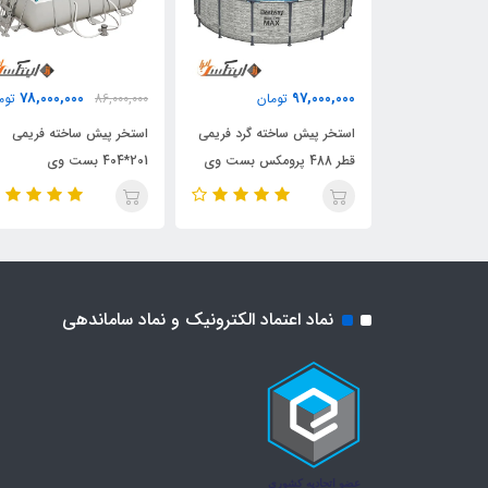
78,000,000
97,000,000
مان
تومان
86,000,000
توم
استخر ایزی ست گرد قطر 152
استخر پیش ساخته گرد فریمی
استخر پیش ساخته فریمی
ی
قطر 488 پرومکس بست وی
201*404 بست وی
نماد اعتماد الکترونیک و نماد ساماندهی