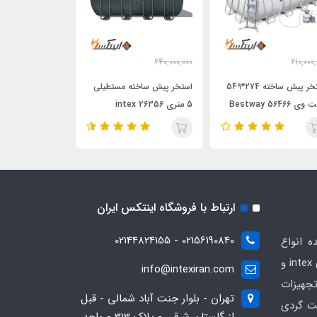
240,000,000
210,000
74,000,000
توما
209,950,000
159,500,
تومان
تومان
استخر پیش ساخته 274*549
استخر پیش ساخته مستطیلی
 Bestway 56466
5 متری intex 26356
اینتکس intex 26716
ارتباط با فروشگاه اینتکس ایران
02156190840 - 02144824155
ه انواع
محصولات بادی و تفریحی برندهای intex و
info@intexiran.com
جهیزات
تهران - بلوار جنت آباد شمالی - قبل
ت گردی