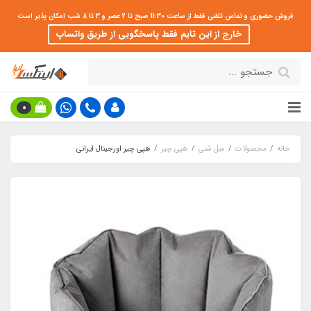
فروش حضوری و تماس تلفنی فقط از ساعت 11:30 صبح تا 2 عصر و 3 تا 8 شب امکان پذیر است
خارج از این تایم فقط پاسخگویی از طریق واتساپ
0
خانه
محصولات
مبل شنی
هپی چیر
هپی چیر اورجینال ایرانی