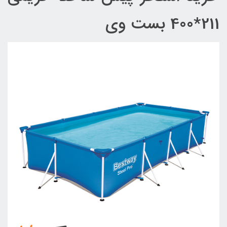
211*400 بست وی