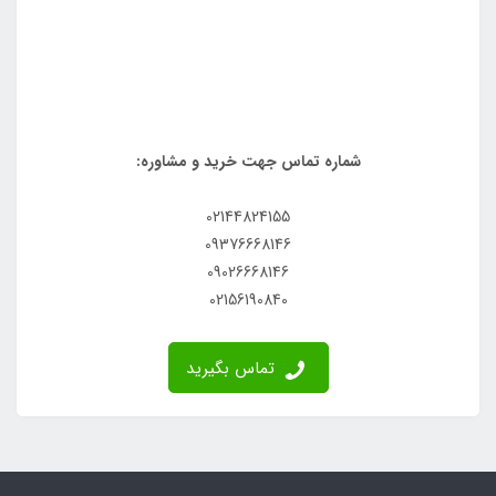
شماره تماس جهت خرید و مشاوره:
02144824155
09376668146
09026668146
02156190840
تماس بگیرید