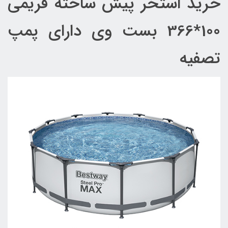
خرید استخر پیش ساخته فریمی
100*366 بست وی دارای پمپ
تصفیه