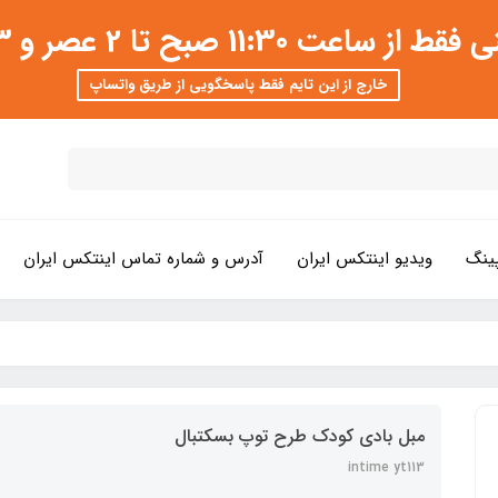
 عصر و 3 تا 8 شب امکان پذیر است
خارج از این تایم فقط پاسخگویی از طریق واتساپ
ینگ
ویدیو اینتکس ایران
آدرس و شماره تماس اینتکس ایران
مبل بادی کودک طرح توپ بسکتبال
intime yt113