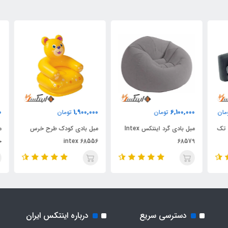
000
1,900,000
6,100,000
ن
تومان
تومان
ک
مبل بادی گرد اینتکس Intex
مبل بادی کودک طرح خرس
مبل
68579
intex 68556
جدی
دسترسی سریع
درباره اینتکس ایران