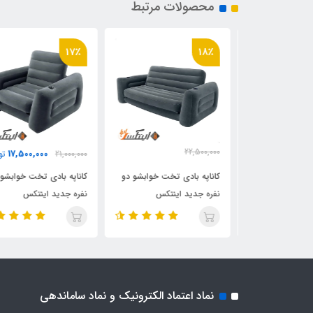
محصولات مرتبط
17٪
18٪
22,500,000
17,500,000
ان
21,000,000
توما
18,450,000
تومان
 طرح کوالا
کاناپه بادی تخت خوابشو دو
کاناپه بادی تخت خوابشو ت
نفره جدید اینتکس
نفره جدید اینتکس
نماد اعتماد الکترونیک و نماد ساماندهی