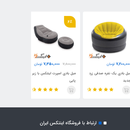
6٪
2,900,000
7,350,000
7,200,
تومان
7,800,000
تومان
تومان
 بادی یک نفره صدفی زرد
مبل بادی اسپرت اینتکس با زیر
مبل بادی کودک
د
پایی
مدل قارچ
ارتباط با فروشگاه اینتکس ایران