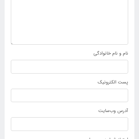
خصوصیات فوق العاده این شناور بادی شورتی به شمار می
رود که از طریق
نمایندگی
اینتکس در ایران
قابل سفارش
می باشد.
نام و نام خانوادگی
پست الکترونیک
آدرس وب‌سایت