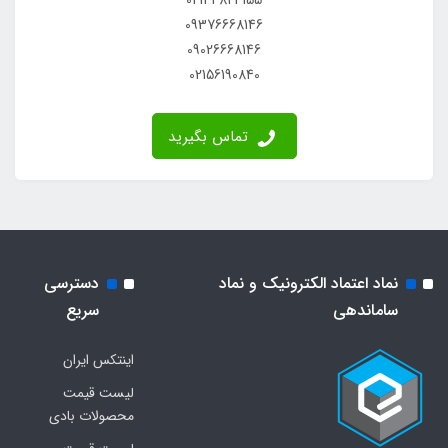
02144824155
09376668146
09026668146
02156190840
تماس بگیرید
نماد اعتماد الکترونیک و نماد
دسترسی
ساماندهی
سریع
اینتکس ایران
لیست قیمت
محصولات بادی