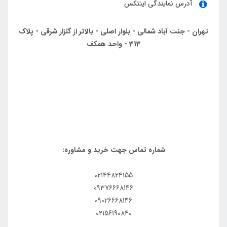
آدرس نمایندگی اینتکس
تهران - جنت آباد شمالی - بلوار اصلی - بالاتر از گلزار شرقی - پلاک
313 - واحد همکف
شماره تماس جهت خرید و مشاوره:
02144824155
09376668146
09026668146
02156190840