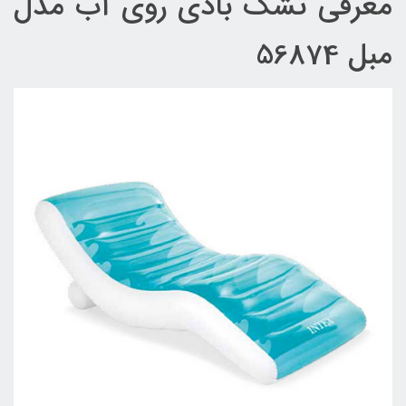
معرفی تشک بادی روی آب مدل
مبل 56874