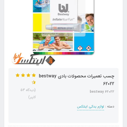
چسب تعمیرات محصولات بادی bestway
62022
(دیدگاه 53
bestway 62022
کاربر)
دسته :
لوازم یدکی اینتکس