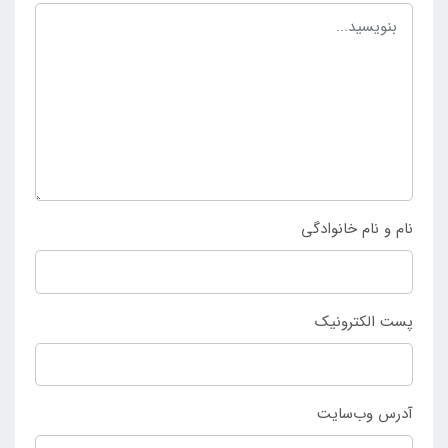
خود کنید. با توجه به این مسئله حال شما می توانید این
برچسب تعمیرات با کیفیت را از طریق سایت
فروشگاه
اینتکس
ایران
با قیمت عالی و ارزان خریداری کرده و به
سادگی در منزل خودتان محصولات بادی آسیب دیده را با
کمترین هزینه تعمیر نمایید.
نام و نام خانوادگی
پست الکترونیک
آدرس وب‌سایت