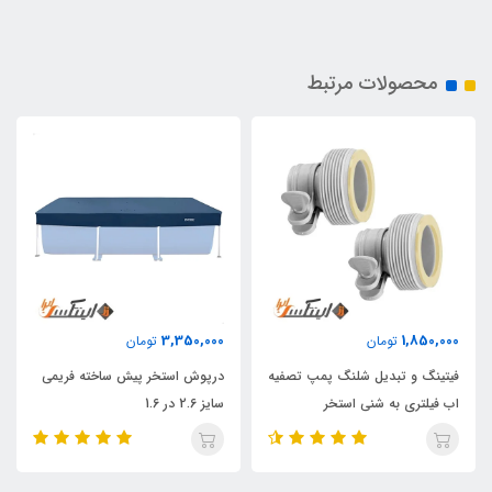
محصولات مرتبط
3,350,000
1,850,000
تومان
تومان
فیتینگ و تبدیل شلنگ پمپ تصفیه
درپوش استخر پیش ساخته فریمی
اب فیلتری به شنی استخر
سایز 2.6 در 1.6