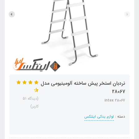
نردبان استخر پیش ساخته آلومینیومی مدل
28067
(دیدگاه 51
intex 28067
کاربر)
دسته :
لوازم یدکی اینتکس