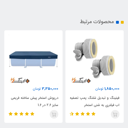
محصولات مرتبط
3,350,000
1,850,000
تومان
تومان
فیتینگ و تبدیل شلنگ پمپ تصفیه
درپوش استخر پیش ساخته فریمی
اب فیلتری به شنی استخر
سایز 2.6 در 1.6