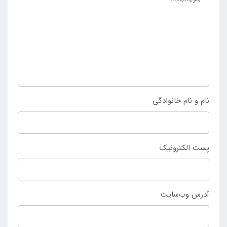
وجود است که افراد در مسافرت و گردش آن را به همراه
خواهند داشت تا در صورت مهیا بودن شرایط دلخواه
بتوانند نسبت به استفاده کردن از آن اقدام نمایند و لذت
ببرند. خرید قایق بادی ماهیگیری جیمینی تکنفره تنها از
فروشگاه اینتکس ایران
انجام می شود.
نام و نام خانوادگی
پست الکترونیک
آدرس وب‌سایت