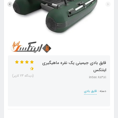
قایق بادی جیمینی یک نفره ماهیگیری
اینتکس
(دیدگاه 23 کاربر)
intex 68381
دسته :
قایق بادی