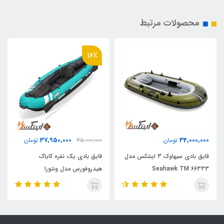
محصولات مرتبط
16٪
37,950,000
34,000,000
تومان
45,000,000
تومان
قایق بادی سیهاوک 3 اینتکس مدل
قایق بادی یک نفره کایاک
Seahawk TM 66333
هیدروفورس مدل ونتورا