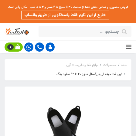
فروش حضوری و تماس تلفنی فقط از ساعت 11:30 صبح تا 2 عصر و 3 تا 8 شب امکان پذیر است
خارج از این تایم فقط پاسخگویی از طریق واتساپ
0
خانه
محصولات
لوازم شنا و تفریحات آبی
فین شنا حرفه ای بزرگسال سایز 40 تا 42 سفید رنگ