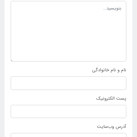
پا وارد می کند و از بروز خستگی این اندام جلوگیری می
نماید و می تواند بهترین گزینه برای حرفه ای ها باشد.
کسانی که به دنبال انتخاب و خرید فین شنا حرفه ای
بزرگسال سایز 40 تا 42 سفید رنگ هستند پیشنهاد می شود
که به
نمایندگی اینتکس ایران
مراجعه کرده و محصول را
سفارش دهند.
نام و نام خانوادگی
پست الکترونیک
آدرس وب‌سایت