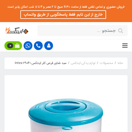
فروش حضوری و تماس تلفنی فقط از ساعت 11:30 صبح تا 2 عصر و 3 تا 8 شب امکان پذیر است
خارج از این تایم فقط پاسخگویی از طریق واتساپ
0
خانه
محصولات
لوازم یدکی اینتکس
سبد شناور قرص کلر اینتکس Intex 29041