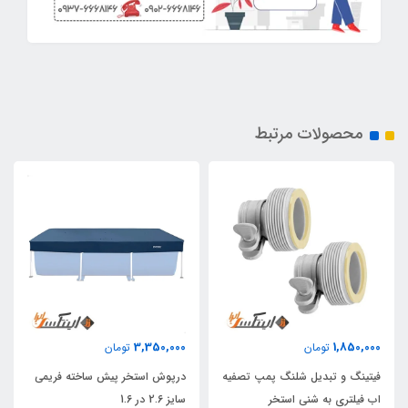
محصولات مرتبط
3,350,000
1,850,000
تومان
تومان
فیتینگ و تبدیل شلنگ پمپ تصفیه
درپوش استخر پیش ساخته فریمی
اب فیلتری به شنی استخر
سایز 2.6 در 1.6