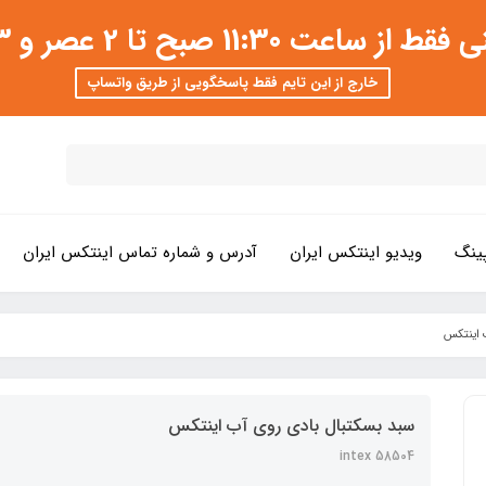
 عصر و 3 تا 8 شب امکان پذیر است
خارج از این تایم فقط پاسخگویی از طریق واتساپ
ینگ
ویدیو اینتکس ایران
آدرس و شماره تماس اینتکس ایران
 اینتکس
سبد بسکتبال بادی روی آب اینتکس
intex 58504