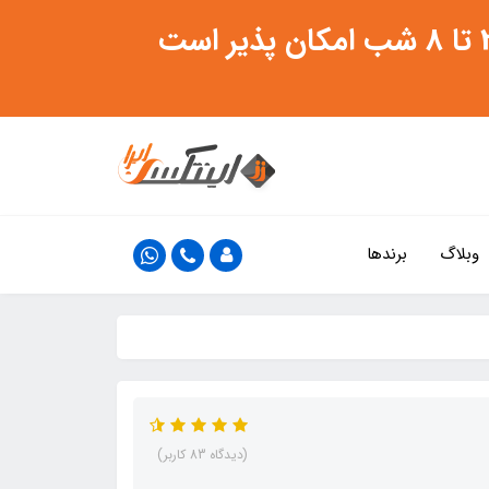
وبلاگ
برندها
(دیدگاه 83 کاربر)