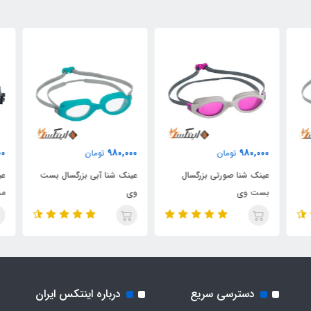
000
980,000
980,000
تومان
تومان
عینک شنا صورتی بزرگسال
عینک شنا آبی بزرگسال بست
عین
بست وی
وی
مش
دسترسی سریع
درباره اینتکس ایران